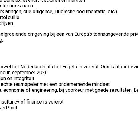
esteringskansen
rklaringen, due diligence, juridische documentatie, etc.)
tefeuille
rijven
 snelgroeiende omgeving bij een van Europa’s toonaangevende pr
g.
zowel het Nederlands als het Engels is vereist. Ons kantoor bev
end in september 2026
n en integriteit
een echte teamspeler met een ondernemende mindset
de, economie of engineering, bij voorkeur met goede resultaten
sultancy of finance is vereist
werPoint