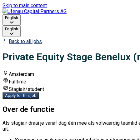
Skip to main content
English
English
Back to all jobs
Private Equity Stage Benelux (
Amsterdam
Fulltime
Stagiair/student
Apply for this job
Over de functie
Als stagiair draai je vanaf dag één mee als volwaardig teamli
uit:
Screenen en analyseren van potentiële investeringen in 