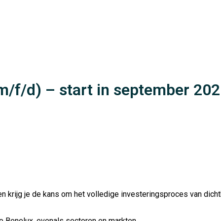
m/f/d) – start in september 20
d en krijg je de kans om het volledige investeringsproces van d
de Benelux, evenals sectoren en markten